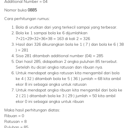
Additional Number = 04
Nomor buka
0885
Cara perhitungan rumus:
Bola di urutkan dari yang terkecil sampai yang terbesar.
Bola ke 1 sampai bola ke 6 dijumlahkan
7+21+29+32+36+38 = 163 di kali 2 = 326
Hasil dari 326 dikurangkan bola ke 1 ( 7 ) dan bola ke 6 ( 38
) = 281
Sisa 281 ditambah additional number (04) = 285
Dari hasil 285, didapatkan 2 angka puluhan 85 tersebut.
Setelah itu dicari angka ratusan dan ribuan nya.
Untuk mendapat angka ratusan kita mengambil dari bola
ke 4 ( 32 ) ditambah bola ke 5 ( 36 ) jumlah = 68 kita ambil
ekor 8 ini sebagai angka untuk ratusan
Untuk mendapat angka ribuan kita mengambil dari bola ke
2 ( 21 ) ditambah bola ke 3 ( 29 ) jumlah = 50 kita ambil
ekor 0 ini sebagai angka untuk ribuan
Maka hasil perhitungan diatas:
Ribuan = 0
Ratusan = 8
Puluhan = 85