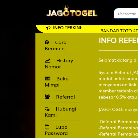
INFO TERKINI:
G DI JAGOTOGEL - LINK OFFICIAL BANDAR TOTO 4D TERPERCA
INFO REFE
Cara
Bermain
History
Selamat datang di
Nomor
System Referral 
Buku
modal untuk anda
Mimpi
menyebarkan link 
member terlebih 
Referral
sebesar 0,5% atau
Hubungi
JAGOTOGEL menyedi
Kami
-Referral Permain
Lupa
-Referral Permaina
Password
-Referral Permain