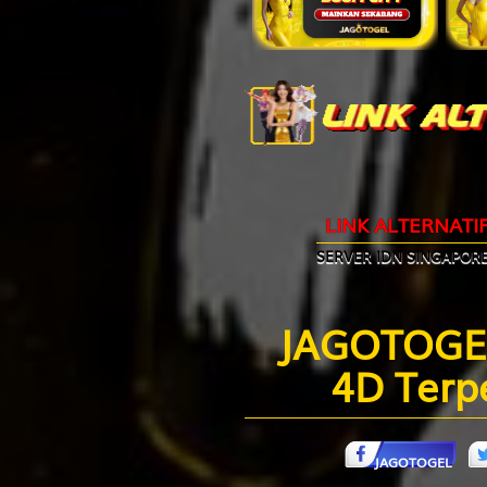
LINK ALTERNATI
SERVER IDN SINGAPOR
JAGOTOGEL:
4D Terp
JAGOTOGEL