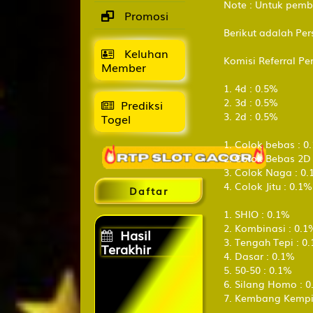
Note : Untuk pemb
Promosi
Berikut adalah Pe
Keluhan
Komisi Referral Pe
Member
1. 4d : 0.5%
2. 3d : 0.5%
Prediksi
3. 2d : 0.5%
Togel
1. Colok bebas : 0
2. Colok Bebas 2D 
3. Colok Naga : 0
4. Colok Jitu : 0.1%
Daftar
1. SHIO : 0.1%
2. Kombinasi : 0.1
Hasil
3. Tengah Tepi : 0
Terakhir
4. Dasar : 0.1%
5. 50-50 : 0.1%
ITALIA 02
8322
6. Silang Homo : 
7. Kembang Kempi
ITALIA 03
8862